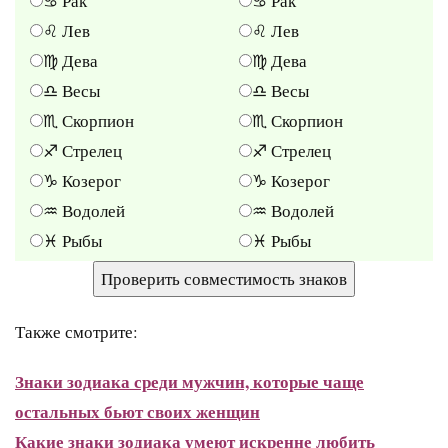
♋ Рак
♋ Рак
♌ Лев
♌ Лев
♍ Дева
♍ Дева
♎ Весы
♎ Весы
♏ Скорпион
♏ Скорпион
♐ Стрелец
♐ Стрелец
♑ Козерог
♑ Козерог
♒ Водолей
♒ Водолей
♓ Рыбы
♓ Рыбы
Также смотрите:
Знаки зодиака среди мужчин, которые чаще
остальных бьют своих женщин
Какие знаки зодиака умеют искренне любить