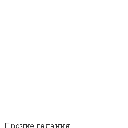
ГАДАНИЯ НА ЛЕПЕСТКАХ РОЗ
ГАДАНИЯ СИМБОЛОН
АСТРОЛОГИЯ
Статьи по теме «Астрология»
ХИРОМАНТИЯ
НУМЕРОЛОГИЯ
ЛУННЫЙ КАЛЕНДАРЬ
Прочие гадания
Прочие гадания